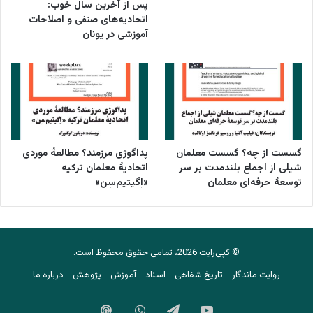
پس از آخرین سال خوب:
اتحادیه‌های صنفی و اصلاحات
آموزشی در یونان
گسست از چه؟ گسست معلمان
پداگوژی مرزمند؟ مطالعۀ موردی
شیلی از اجماع بلندمدت بر سر
اتحادیۀ معلمان ترکیه
توسعۀ حرفه‌ای معلمان
«اِگیتیم‌سِن»
© کپی‌رایت 2026، تمامی حقوق محفوظ است.
روایت ماندگار
تاریخ شفاهی
اسناد
آموزش
پژوهش
درباره ما
یوتیوب
تلگرام
واتس
Podbean