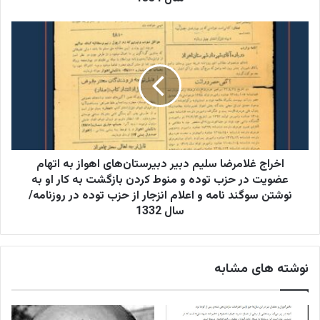
توده
و
اخراج
منوط
غلامرضا
کردن
سلیم
بازگشت
دبیر
به
دبیرستان‌های
کار
اهواز
آنها
به
به
اتهام
نوشتن
عضویت
سوگند
در
اخراج غلامرضا سلیم دبیر دبیرستان‌های اهواز به اتهام
نامه
حزب
عضویت در حزب توده و منوط کردن بازگشت به کار او به
و
توده
نوشتن سوگند نامه و اعلام انزجار از حزب توده در روزنامه/
اعلام
و
سال 1332
انزجار
منوط
از
کردن
حزب
بازگشت
توده
نوشته های مشابه
به
در
کار
روزنامه/
او
سال
به