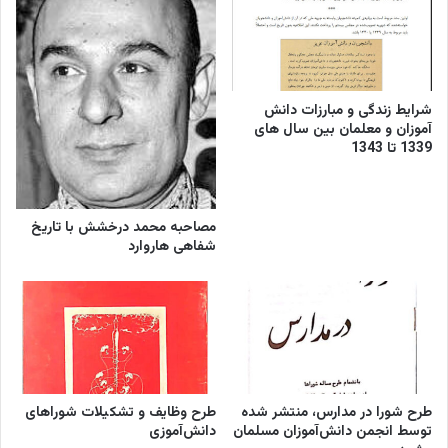
1334
نوشتن
سوگند
نامه
و
اعلام
شرایط زندگی و مبارزات دانش
انزجار
آموزان و معلمان بین سال های
از
1339 تا 1343
حزب
توده
در
روزنامه/
مصاحبه محمد درخشش با تاریخ
سال
شفاهی هاروارد
1332
طرح شورا در مدارس، منتشر شده
طرح وظایف و تشکیلات شوراهای
توسط انجمن دانش‌آموزان مسلمان
دانش‌آموزی