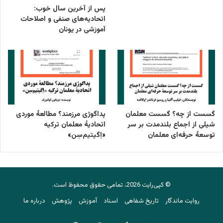
پس از آخرین سال خوب:
اتحادیه‌های صنفی و اصلاحات
آموزشی در یونان
گسست از چه؟ گسست معلمان
پداگوژی مرزمند؟ مطالعۀ موردی
شیلی از اجماع بلندمدت بر سر
اتحادیۀ معلمان ترکیه
توسعۀ حرفه‌ای معلمان
«اِگیتیم‌سِن»
© کپی‌رایت 2026، تمامی حقوق محفوظ است.
روایت ماندگار
تاریخ شفاهی
اسناد
آموزش
پژوهش
درباره ما