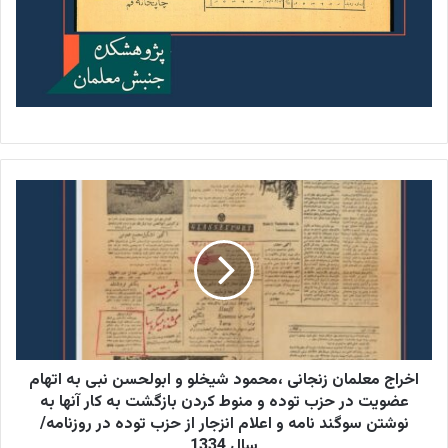
اخراج
معلمان
زنجانی
،محمود
شیخلو
و
ابولحسن
نبی
به
اتهام
اخراج معلمان زنجانی ،محمود شیخلو و ابولحسن نبی به اتهام
عضویت
عضویت در حزب توده و منوط کردن بازگشت به کار آنها به
در
نوشتن سوگند نامه و اعلام انزجار از حزب توده در روزنامه/
حزب
سال 1334