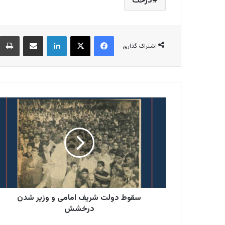
درخت
فیس بوک
X
لینکدین
اشتراک گذاری از طریق ایمیل
اشتراک گذاری
سقوط
دولت
شریف
امامی
و
وزیر
شدن
درخشش
سقوط دولت شریف امامی و وزیر شدن
درخشش